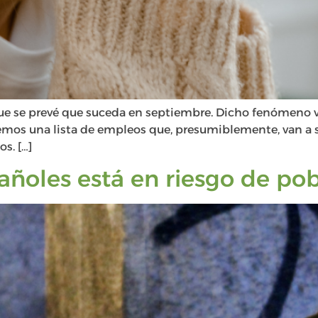
ue se prevé que suceda en septiembre. Dicho fenómeno v
mos una lista de empleos que, presumiblemente, van a suf
s. […]
añoles está en riesgo de pob