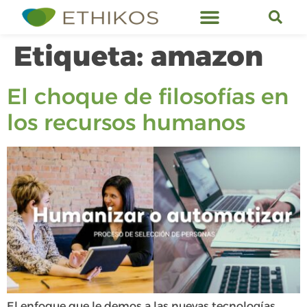
Servicios de Ethikos
Etiqueta:
amazon
El choque de filosofías en
los recursos humanos
El enfoque que le demos a las nuevas tecnologías