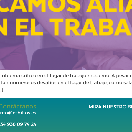
oblema crítico en el lugar de trabajo moderno. A pesar d
entan numerosos desafíos en el lugar de trabajo, como sa
…]
Contáctanos
MIRA NUESTRO B
info@ethikos.es
+34
936 09 74 24