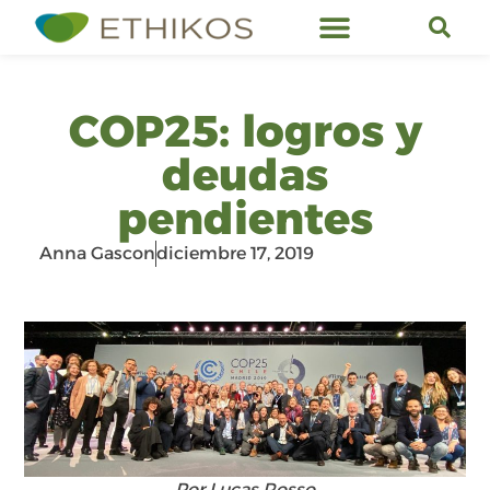
Servicios de Ethikos
COP25: logros y
deudas
pendientes
Anna Gascon
diciembre 17, 2019
Por Lucas Rosso