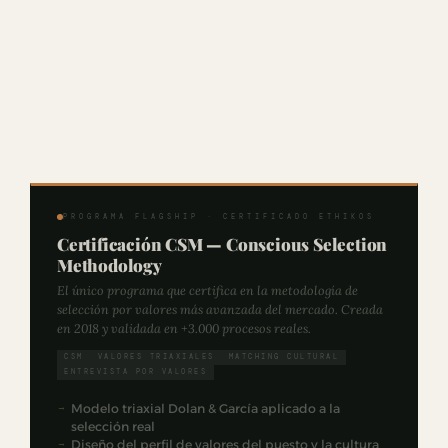
PROGRAMA FLAGSHIP · CERTIFICADO ETHIKOS
Certificación CSM — Conscious Selection
Methodology
El único programa que certifica en la metodología de
selección por valores más avanzada del mercado. Creada
en 2018 y validada en +3.000 procesos reales.
CSM
VALORES TRIAXIALES
MATCHING CULTURAL
ENTREVISTA POR VALORES
Modelo triaxial Dolan & García aplicado a la
selección real
Diseño del perfil de valores del puesto y la cultura