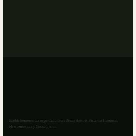
+34 936 097 424 · Lunes–Viernes 9:00–18:00 h
LinkedIn — Seguir a Ethikos
💼
→
Contenido semanal sobre el futuro de las
organizaciones
Evolucionamos las organizaciones desde dentro. Sistema Humano,
Herramientas y Consciencia.