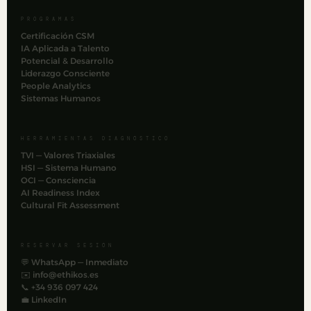
PROGRAMAS
Certificación CSM
IA Aplicada a Talento
Potencial & Desarrollo
Liderazgo Consciente
People Analytics
Sistemas Humanos
HERRAMIENTAS DIAGNÓSTICO
TVI — Valores Triaxiales
HSI — Sistema Humano
OCI — Consciencia
AI Readiness Index
Cultural Fit Assessment
RESERVAR SESIÓN
💬 WhatsApp — Inmediato
✉️
info@ethikos.es
📞 +34 936 097 424
💼 LinkedIn