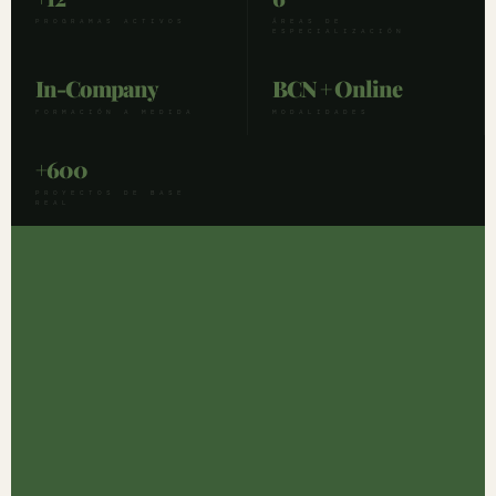
PROGRAMAS ACTIVOS
ÁREAS DE
ESPECIALIZACIÓN
In-Company
BCN + Online
FORMACIÓN A MEDIDA
MODALIDADES
+600
PROYECTOS DE BASE
REAL