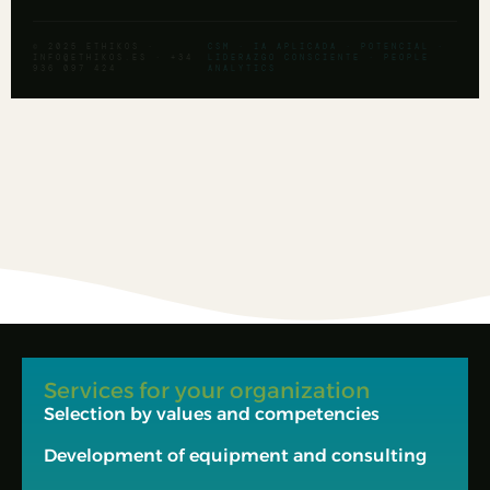
© 2025 ETHIKOS ·
CSM · IA APLICADA · POTENCIAL ·
INFO@ETHIKOS.ES
· +34
LIDERAZGO CONSCIENTE · PEOPLE
936 097 424
ANALYTICS
Services for your organization
Selection by values and competencies
Development of equipment and consulting