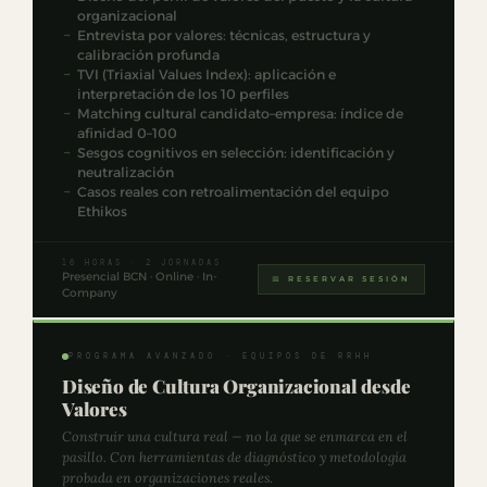
organizacional
Entrevista por valores: técnicas, estructura y
calibración profunda
TVI (Triaxial Values Index): aplicación e
interpretación de los 10 perfiles
Matching cultural candidato–empresa: índice de
afinidad 0–100
Sesgos cognitivos en selección: identificación y
neutralización
Casos reales con retroalimentación del equipo
Ethikos
16 HORAS · 2 JORNADAS
Presencial BCN · Online · In-
📅 RESERVAR SESIÓN
Company
PROGRAMA AVANZADO · EQUIPOS DE RRHH
Diseño de Cultura Organizacional desde
Valores
Construir una cultura real — no la que se enmarca en el
pasillo. Con herramientas de diagnóstico y metodología
probada en organizaciones reales.