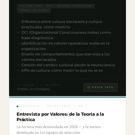
CULTURA REAL
OCI
VALORES OPERATIVOS
CAMBIO CULTURAL
Diferencia entre cultura declarada y cultura
practicada: cómo medirla
OCI (Organizational Consciousness Index) como
base diagnóstica
Identificación de valores operativos reales en la
organización
Diseño de comportamientos que dan vida a los
valores declarados
Gestión del cambio cultural desde la neurociencia
KPIs de cultura: cómo medir lo que no se ve
12 HORAS · 2 SESIONES
✉️ PEDIR INFO
Online · In-Company
INTENSIVO · SELECTORES Y HR
Entrevista por Valores: de la Teoría a la
Práctica
La técnica más demandada en 2026 — y la menos
dominada en los equipos de selección.