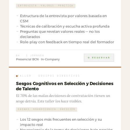
ENTREVISTA
VALORES
PRÁCTICA
Estructura de la entrevista por valores basada en
CSM
Técnicas de calibración y escucha activa profunda
Preguntas que revelan valores reales — no los
declarados
Role-play con feedback en tiempo real del formador
8H · 1 JORNADA
📅 RESERVAR
Presencial BCN · In-Company
TALLER · EQUIPOS DIRECTIVOS
Sesgos Cognitivos en Selección y Decisiones
de Talento
El 70% de las malas decisiones de contratación tienen un
sesgo detrás. Este taller los hace visibles.
SESGOS
NEUROCIENCIA
DECISIÓN
Los 12 sesgos más frecuentes en selección y su
impacto real
Neurociencia de la toma de decisiones bajo presión