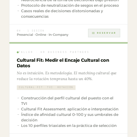
Protocolo de neutralización de sesgos en el proceso
Casos reales de decisiones distorsionadas y
consecuencias
6H · 1 SESIÓN
✉️ RESERVAR
Presencial · Online · In-Company
TALLER · HR BUSINESS PARTNERS
Cultural Fit: Medir el Encaje Cultural con
Datos
No es intuición. Es metodología. El matching cultural que
reduce la rotación temprana hasta un 40%.
CULTURAL FIT
TVI
ROTACIÓN
Construcción del perfil cultural del puesto con el
TVI
Cultural Fit Assessment: aplicación e interpretación
Índice de afinidad cultural 0–100 y sus umbrales de
decisión
Los 10 perfiles triaxiales en la práctica de selección