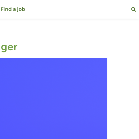
Find a job
ager