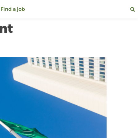
Find a job
nt