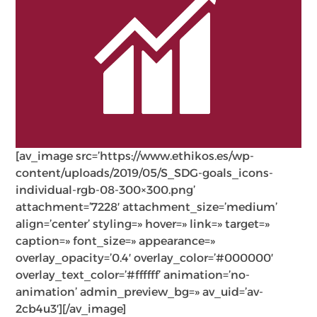
[av_image src=’https://www.ethikos.es/wp-
content/uploads/2019/05/S_SDG-goals_icons-
individual-rgb-08-300×300.png’
attachment=’7228′ attachment_size=’medium’
align=’center’ styling=» hover=» link=» target=»
caption=» font_size=» appearance=»
overlay_opacity=’0.4′ overlay_color=’#000000′
overlay_text_color=’#ffffff’ animation=’no-
animation’ admin_preview_bg=» av_uid=’av-
2cb4u3′][/av_image]