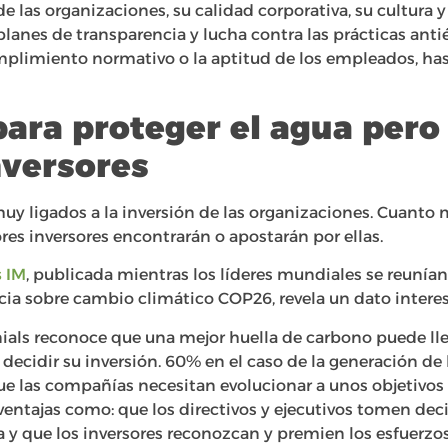
e las organizaciones, su calidad corporativa, su cultura 
lanes de transparencia y lucha contra las prácticas antiét
umplimiento normativo o la aptitud de los empleados, has
para proteger el agua per
nversores
muy ligados a la inversión de las organizaciones. Cuanto 
es inversores encontrarán o apostarán por ellas.
s IM
, publicada mientras los líderes mundiales se reuní
cia sobre cambio climático COP26, revela un dato interes
ials reconoce que una mejor huella de carbono puede lleg
e decidir su inversión. 60% en el caso de la generación d
e las compañías necesitan evolucionar a unos objetivos
 ventajas como: que los directivos y ejecutivos tomen de
 y que los inversores reconozcan y premien los esfuerzo