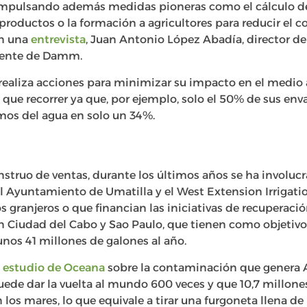
 impulsando además medidas pioneras como el cálculo de 
productos o la formación a agricultores para reducir el
en una
entrevista
, Juan Antonio López Abadía, director d
iente de Damm.
realiza acciones para minimizar su impacto en el medio
e recorrer ya que, por ejemplo, solo el 50% de sus enva
os del agua en solo un 34%.
truo de ventas, durante los últimos años se ha involuc
 Ayuntamiento de Umatilla y el West Extension Irrigatio
s granjeros o que financian las iniciativas de recuperaci
 Ciudad del Cabo y Sao Paulo, que tienen como objetiv
nos 41 millones de galones al año.
l
estudio de Oceana
sobre la contaminación que genera A
ede dar la vuelta al mundo 600 veces y que 10,7 millone
los mares, lo que equivale a tirar una furgoneta llena de