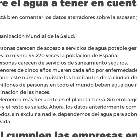
e el agua a tener en cuen
tá bien comentar los datos aterradores sobre la escasez 
anización Mundial de la Salud:
personas carecen de acceso a servicios de agua potable g
 es lo mismo 44.270 veces la población de España.
personas carecen de servicios de saneamiento seguros.
nores de cinco años mueren cada año por enfermedades 
ano, este número equivale los habitantes de la ciudad de
illones de personas en todo el mundo beben agua que n
inación de las heces.
 elemento más frecuente en el planeta Tierra. Sin embarg
ce y el resto es salada. Ahora, los datos anteriormente 
dos, sin excluir a nadie, dependemos del agua para sobrev
vida.
l cumplen las empresas en