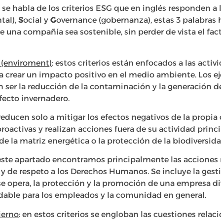
se habla de los criterios ESG que en inglés responden a 
tal),
S
ocial y
G
overnance (gobernanza), estas 3 palabras h
 una compañía sea sostenible, sin perder de vista el fact
 (enviroment)
: estos criterios están enfocados a las activ
a crear un impacto positivo en el medio ambiente. Los 
n ser la reducción de la contaminación y la generación de
fecto invernadero.
reducen solo a mitigar los efectos negativos de la propi
oactivas y realizan acciones fuera de su actividad prin
e la matriz energética o la protección de la biodiversida
ste apartado encontramos principalmente las acciones 
 y de respeto a los Derechos Humanos. Se incluye la gest
opera, la protección y la promoción de una empresa dive
able para los empleados y la comunidad en general.
ierno
: en estos criterios se engloban las cuestiones relac