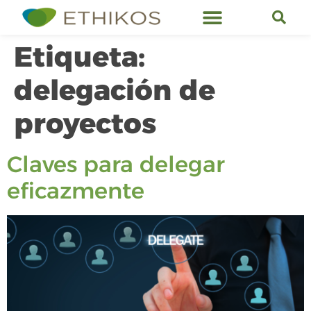
Servicios de Ethikos
Etiqueta:
delegación de
proyectos
Claves para delegar
eficazmente