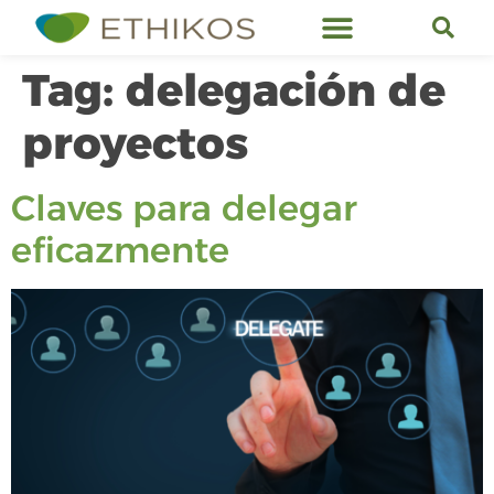
Ethikos Services
Tag:
delegación de
proyectos
Claves para delegar
eficazmente