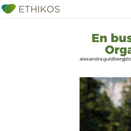
En bus
Orga
alexandra.guldberg
di