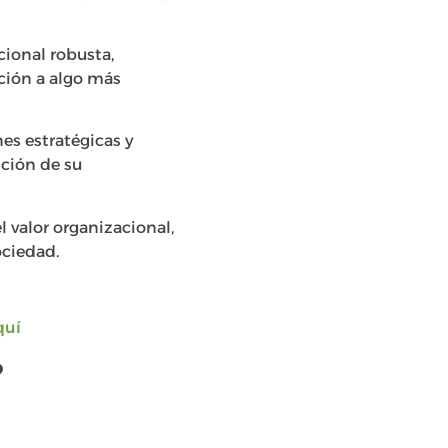
cional robusta,
ución a algo más
nes estratégicas y
nción de su
l valor organizacional,
ociedad.
quí
?