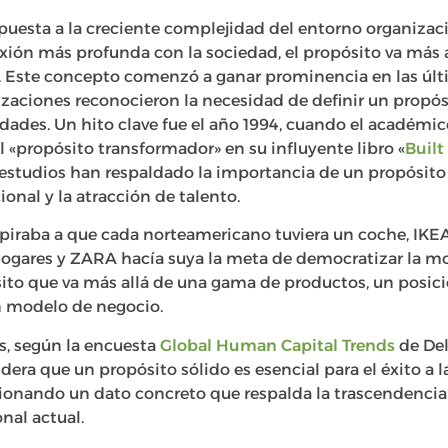
uesta a la creciente complejidad del entorno organizac
xión más profunda con la sociedad, el propósito va más 
s. Este concepto comenzó a ganar prominencia en las últ
zaciones reconocieron la necesidad de definir un propósi
ades. Un hito clave fue el año 1994, cuando el académico
l «propósito transformador» en su influyente libro «
Built
studios han respaldado la importancia de un propósito c
nal y la atracción de talento.
piraba a que cada norteamericano tuviera un coche, IKEA
 hogares y ZARA hacía suya la meta de democratizar la m
to que va más allá de una gama de productos, un posic
n modelo de negocio.
s, según la encuesta
Global Human Capital Trends
de Del
idera que un propósito sólido es esencial para el éxito a 
ionando un dato concreto que respalda la trascendencia 
nal actual.