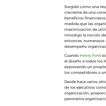
Surgido como una resp
creciente de una cone
beneficios financiero
medida que las organi
maximización de utilid
introdujo la noción de
entonces, numerosos e
desempeño organizacio
Cuando
Henry Ford
as
el diseño a todos los
expresando un propósi
los competidores o u
Desde hace varios año
de los ejecutivos cons
organización, proporc
panorama organizacio