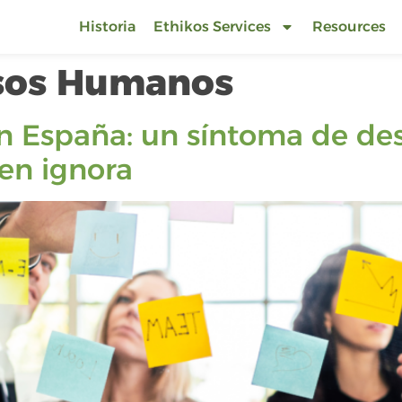
Historia
Ethikos Services
Resources
sos Humanos
n España: un síntoma de de
en ignora