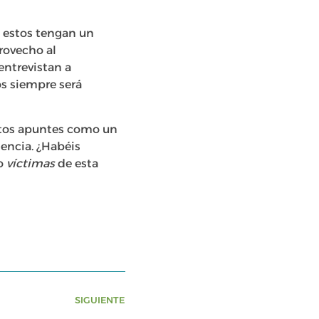
e estos tengan un
rovecho al
entrevistan a
os siempre será
stos apuntes como un
iencia. ¿Habéis
do
víctimas
de esta
SIGUIENTE