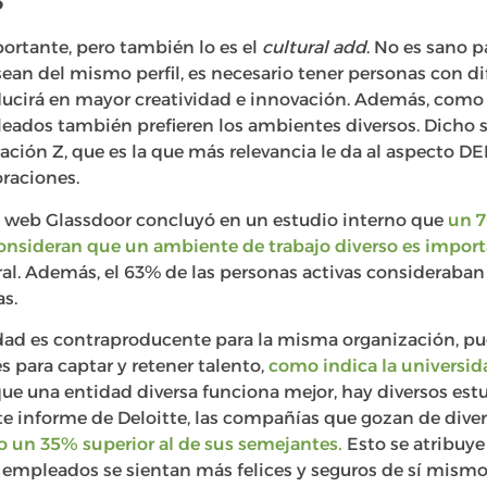
ortante, pero también lo es el
cultural add
. No es sano 
ean del mismo perfil, es necesario tener personas con di
aducirá en mayor creatividad e innovación. Además, como 
leados también prefieren los ambientes diversos. Dicho 
ación Z, que es la que más relevancia le da al aspecto DEI
oraciones.
tal web Glassdoor concluyó en un estudio interno que
un 7
nsideran que un ambiente de trabajo diverso es import
ral. Además, el 63% de las personas activas consideraba
s.
idad es contraproducente para la misma organización, pu
para captar y retener talento,
como indica la universid
ue una entidad diversa funciona mejor, hay diversos estu
e informe de Deloitte, las compañías que gozan de divers
 un 35% superior al de sus semejantes.
Esto se atribuy
s empleados se sientan más felices y seguros de sí mismo