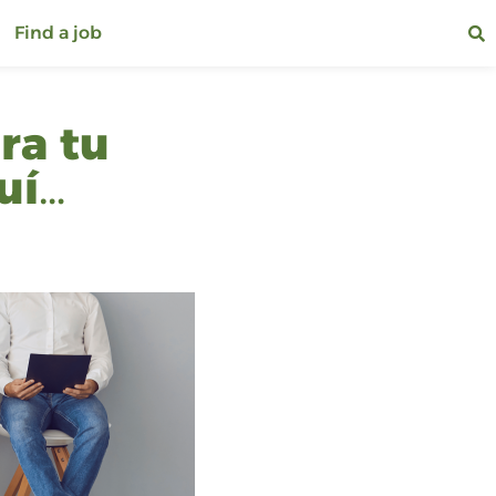
Find a job
ra tu
uí…