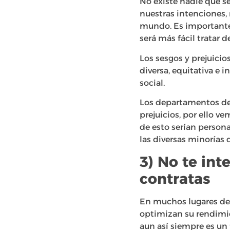
No existe nadie que 
nuestras intenciones,
mundo. Es importante 
será más fácil tratar 
Los sesgos y prejuici
diversa, equitativa e 
social.
Los departamentos de
prejuicios, por ello v
de esto serían person
las diversas minorías 
3) No te int
contratas
En muchos lugares de t
optimizan su rendimie
aun así siempre es un 