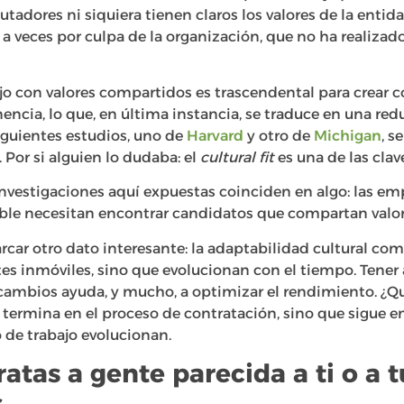
adores ni siquiera tienen claros los valores de la entida
 a veces por culpa de la organización, que no ha realizado
o con valores compartidos es trascendental para crear
encia, lo que, en última instancia, se traduce en una re
iguientes estudios, uno de
Harvard
y otro de
Michigan
, s
Por si alguien lo dudaba: el
cultural fit
es una de las clav
 investigaciones aquí expuestas coinciden en algo: las e
ble necesitan encontrar candidatos que compartan valor
rcar otro dato interesante: la adaptabilidad cultural com
s inmóviles, sino que evolucionan con el tiempo. Tener 
cambios ayuda, y mucho, a optimizar el rendimiento. ¿
o termina en el proceso de contratación, sino que sigue 
 de trabajo evolucionan.
ratas a gente parecida a ti o a t
s