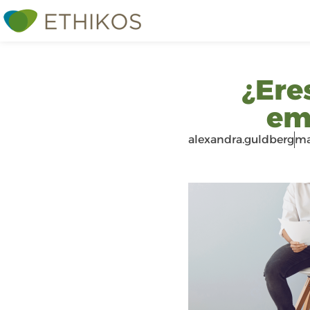
¿Ere
em
alexandra.guldberg
ma