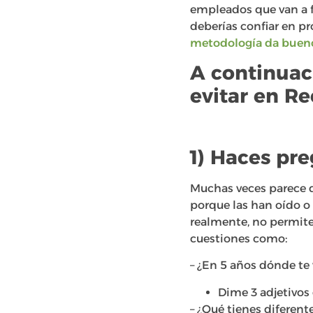
empleados que van a f
deberías confiar en pr
metodología da bueno
A continuac
evitar en R
1) Haces pre
Muchas veces parece q
porque las han oído o 
realmente, no permite
cuestiones como:
– ¿En 5 años dónde te 
Dime 3 adjetivos 
– ¿Qué tienes diferent