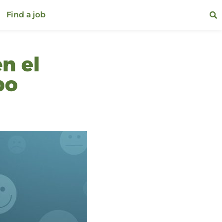
Find a job
n el
po