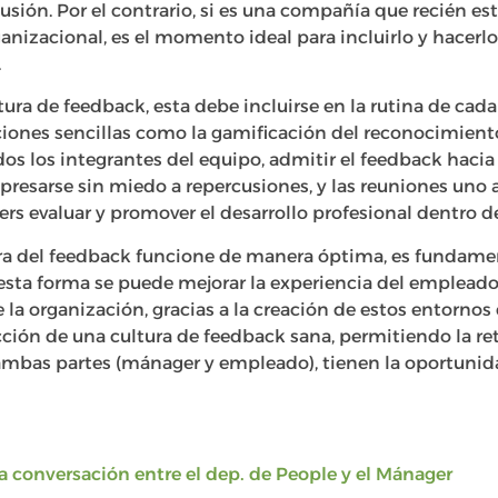
usión. Por el contrario, si es una compañía que recién es
ganizacional, es el momento ideal para incluirlo y hacerl
.
tura de feedback, esta debe incluirse en la rutina de cad
cciones sencillas como la gamificación del reconocimient
dos los integrantes del equipo, admitir el feedback haci
esarse sin miedo a repercusiones, y las reuniones uno a
rs evaluar y promover el desarrollo profesional dentro d
ura del feedback funcione de manera óptima, es fundamen
 esta forma se puede mejorar la experiencia del emplead
 la organización, gracias a la creación de estos entornos
cción de una cultura de feedback sana, permitiendo la r
ambas partes (mánager y empleado), tienen la oportunid
a conversación entre el dep. de People y el Mánager