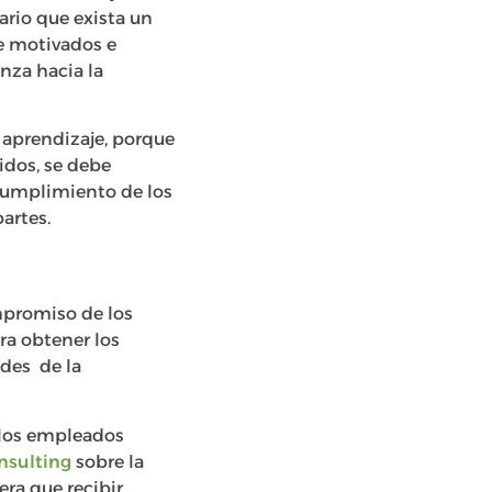
ario que exista un
e motivados e
nza hacia la
 aprendizaje, porque
cidos, se debe
 cumplimiento de los
artes.
mpromiso de los
ra obtener los
ades de la
 los empleados
onsulting
sobre la
ra que recibir