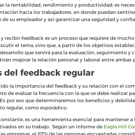
 la rentabilidad, rendimiento y productividad; es neces
ntación hacia los trabajadores, en donde puedan sentirs
 de su empleador y así garantizar una seguridad y confia
r y recibir feedback es un proceso que requiere de mucho
cutir el tema, sino que, a partir de los objetivos estable
desarrollo que servirá para la evaluación, seguimiento y
irán mejorar la relación personal y laboral entre ambas p
s del feedback regular
cido la importancia del feedback y su relación con el co
 de evaluar la frecuencia con la que se debe realizar pa
 Es por eso que determinaremos los beneficios y debilid
to regular, como esporádico.
constante, es una herramienta esencial para mantener a
vados en su trabajo. Según un informe de
Eagle Hill C
las empresas, el 87% de las personas encuestadas conside