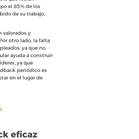
mpo el 85% de los
bido de su trabajo,
n valorados y
r otro lado, la falta
pleados, ya que no
ar ayuda a construir
íderes, ya que
eedback periódico es
ar en el lugar de
o
ck eficaz