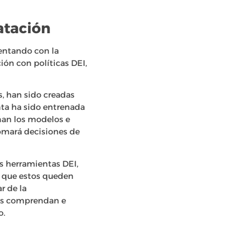
atación
entando con la
ión con políticas DEI,
s, han sido creadas
nta ha sido entrenada
ñan los modelos e
tomará decisiones de
as herramientas DEI,
r que estos queden
r de la
nas comprendan e
o.