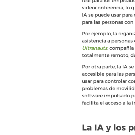
real para los emplead
videoconferencia, lo q
IA se puede usar para
para las personas con
Por ejemplo, la organ
asistencia a personas 
Ultranauts
, compañía 
totalmente remoto, do
Por otra parte, la IA s
accesible para las pe
usar para controlar c
problemas de movilida
software impulsado por
facilita el acceso a l
La IA y los 