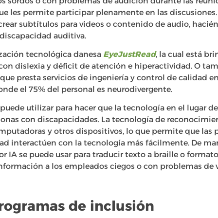
os sordos o con problemas de audición durante las reuni
ue les permite participar plenamente en las discusiones.
 crear subtítulos para videos o contenido de audio, haci
 discapacidad auditiva.
ización tecnológica danesa
EyeJustRead
, la cual está b
con dislexia y déficit de atención e hiperactividad. O tam
que presta servicios de ingeniería y control de calidad en
nde el 75% del personal es neurodivergente.
e puede utilizar para hacer que la tecnología en el lugar d
rsonas con discapacidades. La tecnología de reconocimie
omputadoras y otros dispositivos, lo que permite que las
d interactúen con la tecnología más fácilmente. De mane
 IA se puede usar para traducir texto a braille o formato
a información a los empleados ciegos o con problemas de v
programas de inclusión