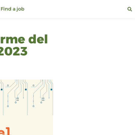
Find a job
orme del
2023