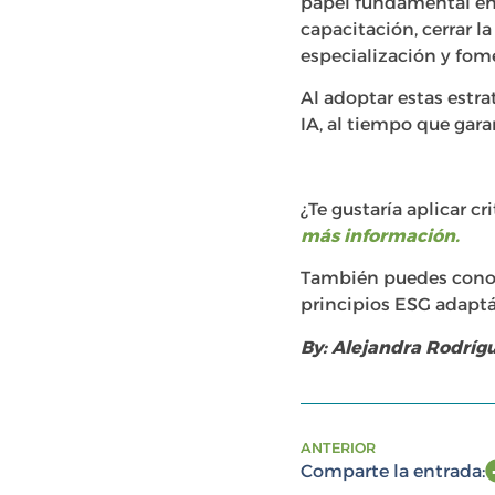
papel fundamental en l
capacitación, cerrar l
especialización y fome
Al adoptar estas estra
IA, al tiempo que gara
¿Te gustaría aplicar c
más información.
También puedes conoce
principios ESG adapt
By: Alejandra Rodríg
ANTERIOR
Comparte la entrada: