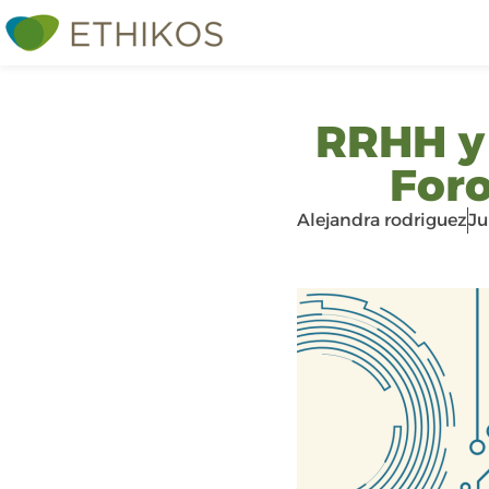
RRHH y 
For
Alejandra rodriguez
Ju