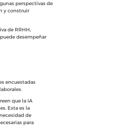
lgunas perspectivas de
n y construir
tiva de RRHH,
HH puede desempeñar
nes encuestadas
laborales.
reen que la IA
s. Esta es la
 necesidad de
necesarias para