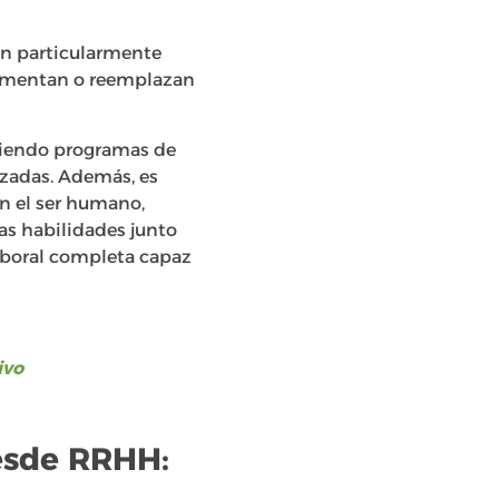
an particularmente
 aumentan o reemplazan
eciendo programas de
izadas. Además, es
en el ser humano,
tas habilidades junto
aboral completa capaz
ivo
desde RRHH: