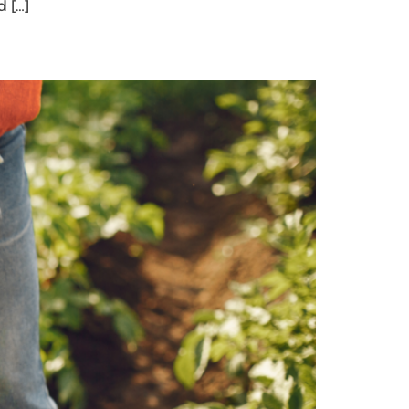
d […]